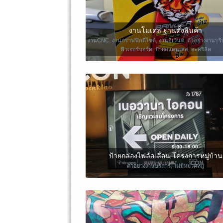
งานโมเดล ฐานตั้งสินค้า
งานCNC
,
งานกราฟฟิกดีไซด์
,
งานอีเว้นท์
,
ตัวอย่างงานบร
ฟิวเจอร์บอร์ด
,
ป้ายสแตนเลส
,
อะคริลิค
ป้ายกล่องไฟล้อเลื่อน โครงการหมู่บ้าน
ตัวอย่างงานบริการ
,
ไม่มีหมวดหมู่