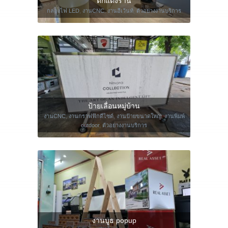
ตกแต่งร้าน
กล่องไฟ LED
,
งานCNC
,
งานอีเว้นท์
,
ตัวอย่างงานบริการ
ป้ายเลื่อนหมู่บ้าน
งานCNC
,
งานกราฟฟิกดีไซด์
,
งานป้ายขนาดใหญ่
,
งานพิมพ์
outdoor
,
ตัวอย่างงานบริการ
งานบูธ popup