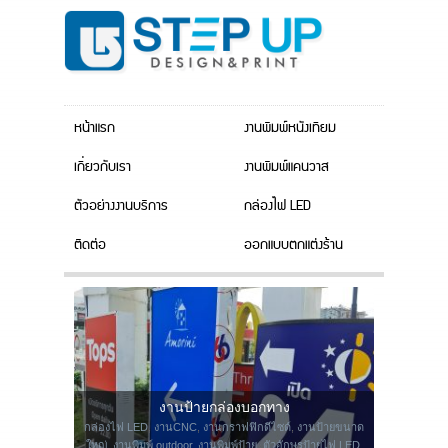
หน้าแรก
งานพิมพ์หนังเทียม
เกี่ยวกับเรา
งานพิมพ์แคนวาส
ตัวอย่างงานบริการ
กล่องไฟ LED
ติดต่อ
ออกแบบตกแต่งร้าน
งานป้ายกล่องบอกทาง
กล่องไฟ LED
,
งานCNC
,
งานกราฟฟิกดีไซด์
,
งานป้ายขนาด
ใหญ่
,
งานพิมพ์ outdoor
,
งานพิมพ์ป้าย
,
ตัวอักษรป้ายไฟ LED
,