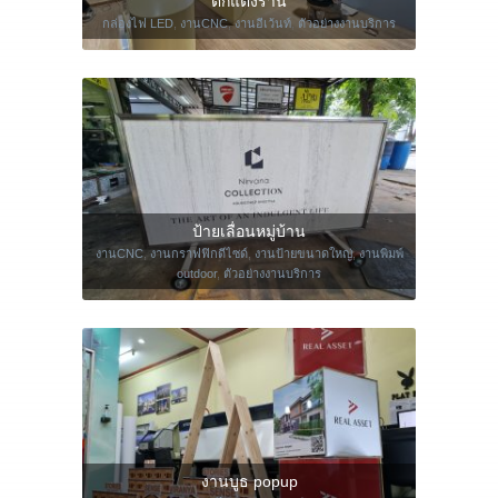
ตกแต่งร้าน
กล่องไฟ LED
,
งานCNC
,
งานอีเว้นท์
,
ตัวอย่างงานบริการ
ป้ายเลื่อนหมู่บ้าน
งานCNC
,
งานกราฟฟิกดีไซด์
,
งานป้ายขนาดใหญ่
,
งานพิมพ์
outdoor
,
ตัวอย่างงานบริการ
งานบูธ popup