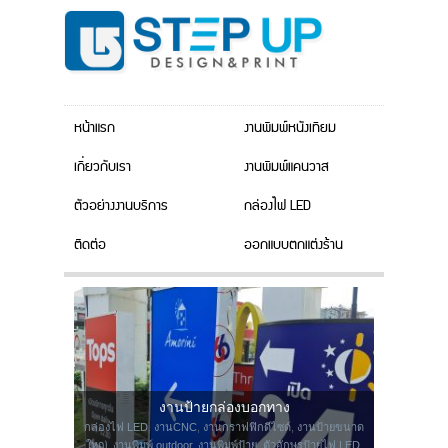
หน้าแรก
งานพิมพ์หนังเทียม
เกี่ยวกับเรา
งานพิมพ์แคนวาส
ตัวอย่างงานบริการ
กล่องไฟ LED
ติดต่อ
ออกแบบตกแต่งร้าน
งานป้ายกล่องบอกทาง
กล่องไฟ LED
,
งานCNC
,
งานกราฟฟิกดีไซด์
,
งานป้ายขนาด
ใหญ่
,
งานพิมพ์ outdoor
,
งานพิมพ์ป้าย
,
ตัวอักษรป้ายไฟ LED
,